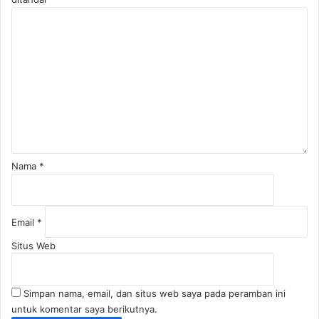
K
o
m
e
n
t
a
r
*
Nama
*
Email
*
Situs Web
Simpan nama, email, dan situs web saya pada peramban ini
untuk komentar saya berikutnya.