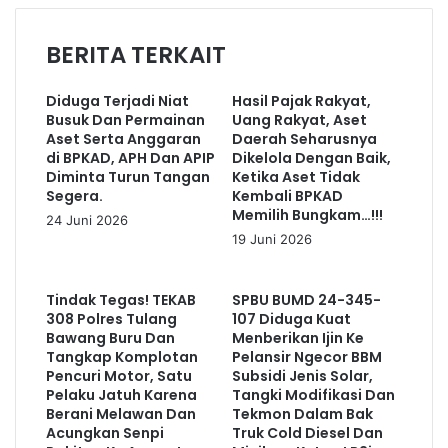
BERITA TERKAIT
Diduga Terjadi Niat
Hasil Pajak Rakyat,
Busuk Dan Permainan
Uang Rakyat, Aset
Aset Serta Anggaran
Daerah Seharusnya
di BPKAD, APH Dan APIP
Dikelola Dengan Baik,
Diminta Turun Tangan
Ketika Aset Tidak
Segera.
Kembali BPKAD
Memilih Bungkam…!!!
24 Juni 2026
19 Juni 2026
Tindak Tegas! TEKAB
SPBU BUMD 24-345-
308 Polres Tulang
107 Diduga Kuat
Bawang Buru Dan
Menberikan Ijin Ke
Tangkap Komplotan
Pelansir Ngecor BBM
Pencuri Motor, Satu
Subsidi Jenis Solar,
Pelaku Jatuh Karena
Tangki Modifikasi Dan
Berani Melawan Dan
Tekmon Dalam Bak
Acungkan Senpi
Truk Cold Diesel Dan