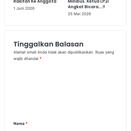
Rakitan Ke Anggota
Minibus. Ketua LP2i
Angkat Bicara….!!
1 Juni 2026
25 Mei 2026
Tinggalkan Balasan
Alamat email Anda tidak akan dipublikasikan.
Ruas yang
wajib ditandai
*
K
o
m
e
n
t
a
Nama
*
r