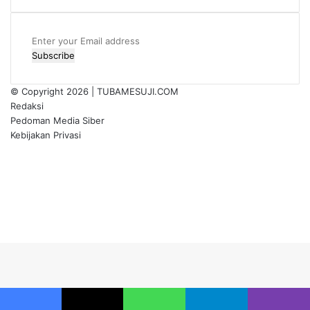
Enter
your
Email
address
© Copyright 2026 |
TUBAMESUJI.COM
Redaksi
Pedoman Media Siber
Kebijakan Privasi
Facebook
X
YouTube
Instagram
Back
to
top
button