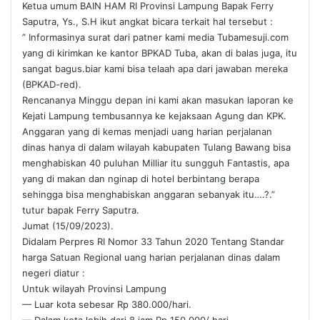
Ketua umum BAIN HAM RI Provinsi Lampung Bapak Ferry
Saputra, Ys., S.H ikut angkat bicara terkait hal tersebut :
” Informasinya surat dari patner kami media Tubamesuji.com
yang di kirimkan ke kantor BPKAD Tuba, akan di balas juga, itu
sangat bagus.biar kami bisa telaah apa dari jawaban mereka
(BPKAD-red).
Rencananya Minggu depan ini kami akan masukan laporan ke
Kejati Lampung tembusannya ke kejaksaan Agung dan KPK.
Anggaran yang di kemas menjadi uang harian perjalanan
dinas hanya di dalam wilayah kabupaten Tulang Bawang bisa
menghabiskan 40 puluhan Milliar itu sungguh Fantastis, apa
yang di makan dan nginap di hotel berbintang berapa
sehingga bisa menghabiskan anggaran sebanyak itu….?.”
tutur bapak Ferry Saputra.
Jumat (15/09/2023).
Didalam Perpres RI Nomor 33 Tahun 2020 Tentang Standar
harga Satuan Regional uang harian perjalanan dinas dalam
negeri diatur :
Untuk wilayah Provinsi Lampung
— Luar kota sebesar Rp 380.000/hari.