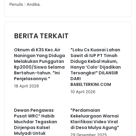
Penulis : Andika.
BERITA TERKAIT
Oknum di K3S Kec.Air
*Loku Cs Kuasai Lahan
Naningan Yang Diduga
Sawit di IUP PT Timah
Melakukan Punggutan
Diduga Kebal Hukum,
Rp2000/Siswa Selama
Hanya ‘Calo’ Dijadikan
Bertahun-tahun. *Ini
Tersangka!* DILANSIR
Penjelasannya.*
DARI
BABELTERKINI.COM
18 April 2026
10 April 2026
Dewan Pengawas
*Perdamaian
Pusat WRC” Habib
Kekeluargaan Warnai
Muchdar Tegaskan
Klarifikasi Video Viral
Dirjenpas Kalsel
di Desa Mulya Agung*
Mulyadi Untuk
29 Desember 2025