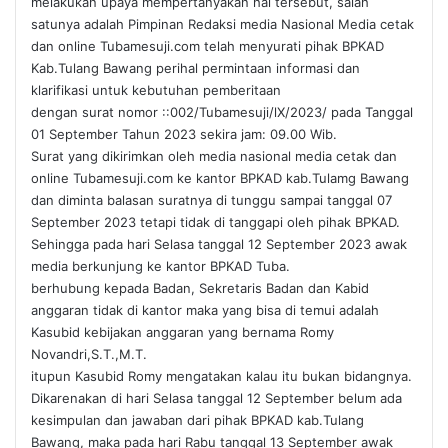
melakukan upaya mempertanyakan hal tersebut, salah
satunya adalah Pimpinan Redaksi media Nasional Media cetak
dan online Tubamesuji.com telah menyurati pihak BPKAD
Kab.Tulang Bawang perihal permintaan informasi dan
klarifikasi untuk kebutuhan pemberitaan
dengan surat nomor ::002/Tubamesuji/lX/2023/ pada Tanggal
01 September Tahun 2023 sekira jam: 09.00 Wib.
Surat yang dikirimkan oleh media nasional media cetak dan
online Tubamesuji.com ke kantor BPKAD kab.Tulamg Bawang
dan diminta balasan suratnya di tunggu sampai tanggal 07
September 2023 tetapi tidak di tanggapi oleh pihak BPKAD.
Sehingga pada hari Selasa tanggal 12 September 2023 awak
media berkunjung ke kantor BPKAD Tuba.
berhubung kepada Badan, Sekretaris Badan dan Kabid
anggaran tidak di kantor maka yang bisa di temui adalah
Kasubid kebijakan anggaran yang bernama Romy
Novandri,S.T.,M.T.
itupun Kasubid Romy mengatakan kalau itu bukan bidangnya.
Dikarenakan di hari Selasa tanggal 12 September belum ada
kesimpulan dan jawaban dari pihak BPKAD kab.Tulang
Bawang, maka pada hari Rabu tanggal 13 September awak