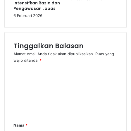
Intensifkan Razia dan
Pengawasan Lapas
6 Februari 2026
Tinggalkan Balasan
Alamat email Anda tidak akan dipublikasikan.
Ruas yang
wajib ditandai
*
K
o
m
e
n
t
a
Nama
*