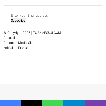
Enter
your
Email
address
© Copyright 2026 |
TUBAMESUJI.COM
Redaksi
Pedoman Media Siber
Kebijakan Privasi
Facebook
X
YouTube
Instagram
Back
to
top
button