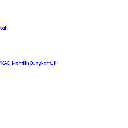
tah.
BPKAD Memilih Bungkam…!!!