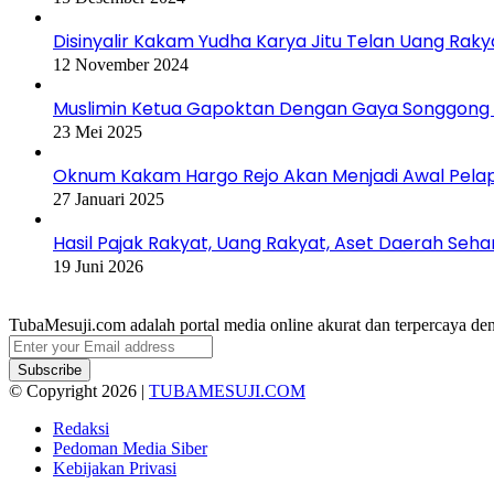
Disinyalir Kakam Yudha Karya Jitu Telan Uang Raky
12 November 2024
Muslimin Ketua Gapoktan Dengan Gaya Songgong 
23 Mei 2025
Oknum Kakam Hargo Rejo Akan Menjadi Awal Pelapo
27 Januari 2025
Hasil Pajak Rakyat, Uang Rakyat, Aset Daerah Seha
19 Juni 2026
TubaMesuji.com adalah portal media online akurat dan terpercaya deng
Enter
your
Email
© Copyright 2026 |
TUBAMESUJI.COM
address
Redaksi
Pedoman Media Siber
Kebijakan Privasi