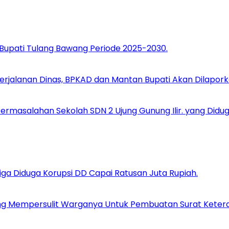
 Bupati Tulang Bawang Periode 2025-2030.
Perjalanan Dinas, BPKAD dan Mantan Bupati Akan Dilapork
ermasalahan Sekolah SDN 2 Ujung Gunung Ilir. yang Didu
Tiga Diduga Korupsi DD Capai Ratusan Juta Rupiah.
g Mempersulit Warganya Untuk Pembuatan Surat Keteran