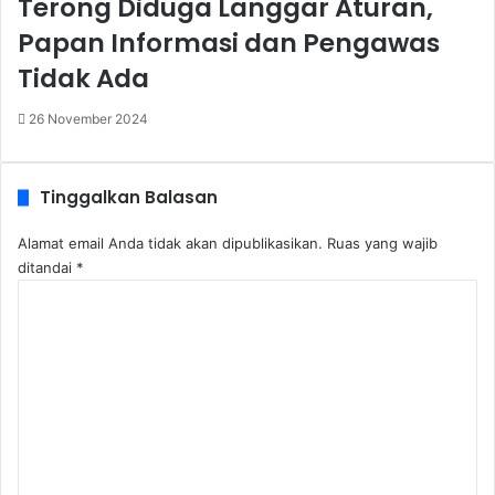
Terong Diduga Langgar Aturan,
Papan Informasi dan Pengawas
Tidak Ada
26 November 2024
Tinggalkan Balasan
Alamat email Anda tidak akan dipublikasikan.
Ruas yang wajib
ditandai
*
K
o
m
e
n
t
a
r
*