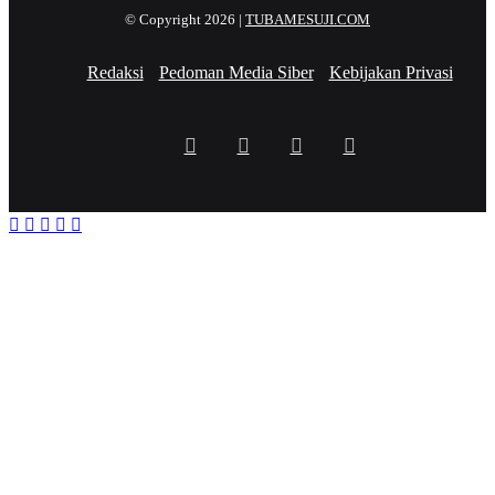
© Copyright 2026 |
TUBAMESUJI.COM
Redaksi
Pedoman Media Siber
Kebijakan Privasi
Facebook
X
YouTube
Instagram
Facebook
X
WhatsApp
Telegram
Viber