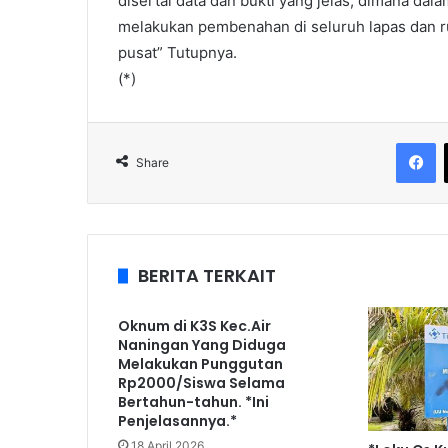
disertai data dan bukti yang jelas, dimana dal
melakukan pembenahan di seluruh lapas dan rut
pusat” Tutupnya.
(*)
F
Share
BERITA TERKAIT
Oknum di K3S Kec.Air
Naningan Yang Diduga
Melakukan Punggutan
Rp2000/Siswa Selama
Bertahun-tahun. *Ini
Penjelasannya.*
18 April 2026