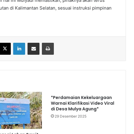
am hal ini Mulyadi memastikan, pihaknya akan terus
an di Kalimantan Selatan, sesuai instruksi pimpinan
acebook
X
LinkedIn
Share via Email
Print
*Perdamaian Kekeluargaan
Warnai Klarifikasi Video Viral
di Desa Mulya Agung*
29 Desember 2025