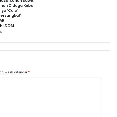
uasai Lahan Sawit
Timah Diduga Kebal
ya ‘Calo’
Tersangka!*
ARI
INI.COM
26
ng wajib ditandai
*