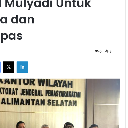
l Mulyadi Untuk
ia dan
apas
0
8
Facebook
X
LinkedIn