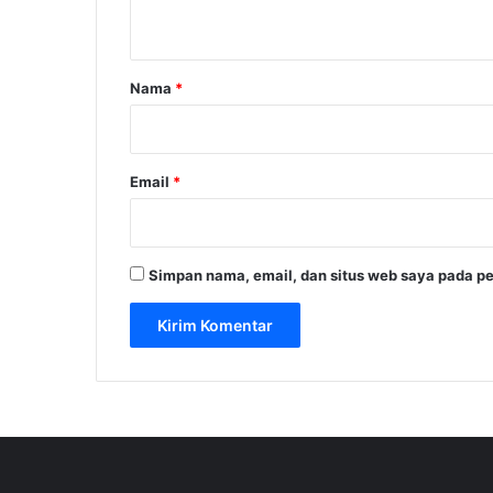
t
a
r
Nama
*
*
Email
*
Simpan nama, email, dan situs web saya pada pe