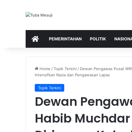
HOME
PEMERINTAHAN
POLITIK
NASION
Home
/
Topik Terkini
/
Dewan Pengawas Pusat WRC”
Intensifkan Razia dan Pengawasan Lapas
Topik Terkini
Dewan Pengawa
Habib Muchdar