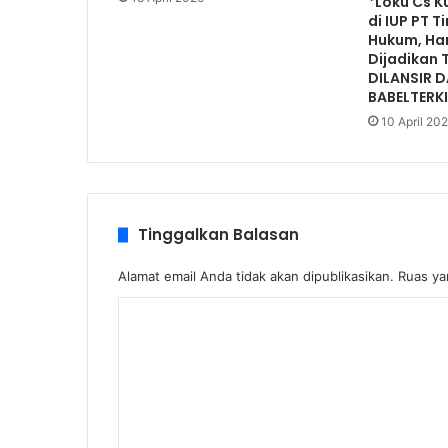
*Loku Cs K
di IUP PT 
Hukum, Han
Dijadikan 
DILANSIR D
BABELTERK
10 April 20
Tinggalkan Balasan
Alamat email Anda tidak akan dipublikasikan.
Ruas ya
K
o
m
e
n