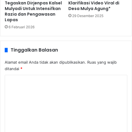
Tegaskan Dirjenpas Kalsel
Klarifikasi Video Viral di
Mulyadi Untuk Intensifkan
Desa Mulya Agung*
Razia dan Pengawasan
29 Desember 2025
Lapas
6 Februari 2026
Tinggalkan Balasan
Alamat email Anda tidak akan dipublikasikan.
Ruas yang wajib
ditandai
*
K
o
m
e
n
t