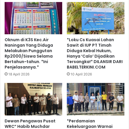
Oknum di K3S Kec.Air
*Loku Cs Kuasai Lahan
Naningan Yang Diduga
Sawit di IUP PT Timah
Melakukan Punggutan
Diduga Kebal Hukum,
Rp2000/Siswa Selama
Hanya ‘Calo’ Dijadikan
Bertahun-tahun. *Ini
Tersangka!* DILANSIR DARI
Penjelasannya.*
BABELTERKINI.COM
18 April 2026
10 April 2026
Dewan Pengawas Pusat
*Perdamaian
WRC” Habib Muchdar
Kekeluargaan Warnai