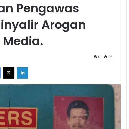
an Pengawas
inyalir Arogan
 Media.
0
25
Facebook
X
LinkedIn