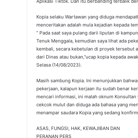
Aplikasi Tiktok. Dan itu berbanding terbalik de
Kopia selaku Wartawan yang diduga mendapa
menceritakan adalah mula kejadian kepada tem
” Pada saat saya pulang darii liputan di kampu
Tenuk Menggala, kemudian saya lihat ada peker
kembali, secara kebetulan di proyek tersebut 
dari Dinas atau bukan,”ucap kopia kepada awa
Selasa (14/08/2023).
Masih sambung Kopia. Ini menunjukkan bahw
pekerjaan, kalapun kerjaan itu sudah benar k
mencari informasi, ini malah oknum Konsultan 
cekcok mulut dan diduga ada bahasa yang me
menampar saudara Kopia yang sedang konfirmasi
ASAS, FUNGSI, HAK, KEWAJIBAN DAN
PERANAN PERS