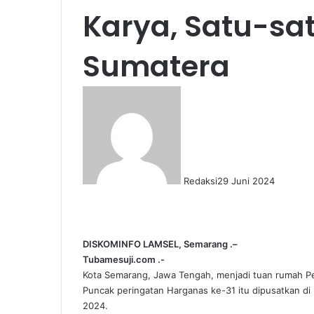
Karya, Satu-sa
Sumatera
Redaksi
29 Juni 2024
Facebook
X
LinkedIn
WhatsApp
Telegram
DISKOMINFO LAMSEL, Semarang .–
Tubamesuji.com .-
Kota Semarang, Jawa Tengah, menjadi tuan rumah Pe
Puncak peringatan Harganas ke-31 itu dipusatkan di
2024.