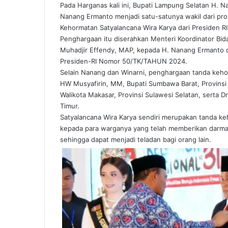
Pada Harganas kali ini, Bupati Lampung Selatan H. 
Nanang Ermanto menjadi satu-satunya wakil dari pr
Kehormatan Satyalancana Wira Karya dari Presiden R
Penghargaan itu diserahkan Menteri Koordinator Bi
Muhadjir Effendy, MAP, kepada H. Nanang Ermanto 
Presiden-RI Nomor 50/TK/TAHUN 2024.
Selain Nanang dan Winarni, penghargaan tanda kehorm
HW Musyafirin, MM, Bupati Sumbawa Barat, Provins
Walikota Makasar, Provinsi Sulawesi Selatan, serta D
Timur.
Satyalancana Wira Karya sendiri merupakan tanda ke
kepada para warganya yang telah memberikan darma
sehingga dapat menjadi teladan bagi orang lain.