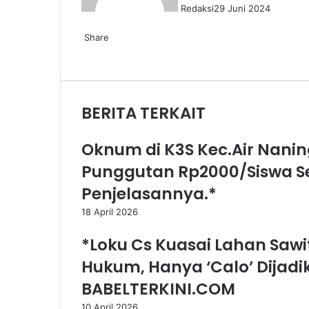
Redaksi
29 Juni 2024
Facebook
X
LinkedIn
WhatsApp
Telegram
Share
Facebook
X
LinkedIn
WhatsApp
Telegram
Share
Print
via
Email
BERITA TERKAIT
Oknum di K3S Kec.Air Nani
Punggutan Rp2000/Siswa Se
Penjelasannya.*
18 April 2026
*Loku Cs Kuasai Lahan Sawi
Hukum, Hanya ‘Calo’ Dijadi
BABELTERKINI.COM
10 April 2026