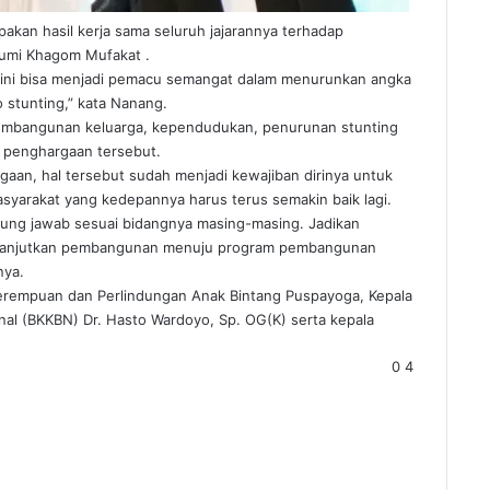
an hasil kerja sama seluruh jajarannya terhadap
umi Khagom Mufakat .
moga ini bisa menjadi pemacu semangat dalam menurunkan angka
 stunting,” kata Nanang.
 pembangunan keluarga, kependudukan, penurunan stunting
a penghargaan tersebut.
gaan, hal tersebut sudah menjadi kewajiban dirinya untuk
syarakat yang kedepannya harus terus semakin baik lagi.
ung jawab sesuai bidangnya masing-masing. Jadikan
 melanjutkan pembangunan menuju program pembangunan
nya.
Perempuan dan Perlindungan Anak Bintang Puspayoga, Kepala
l (BKKBN) Dr. Hasto Wardoyo, Sp. OG(K) serta kepala
0
4