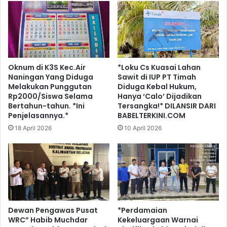
Oknum di K3S Kec.Air
*Loku Cs Kuasai Lahan
Naningan Yang Diduga
Sawit di IUP PT Timah
Melakukan Punggutan
Diduga Kebal Hukum,
Rp2000/Siswa Selama
Hanya ‘Calo’ Dijadikan
Bertahun-tahun. *Ini
Tersangka!* DILANSIR DARI
Penjelasannya.*
BABELTERKINI.COM
18 April 2026
10 April 2026
Dewan Pengawas Pusat
*Perdamaian
WRC” Habib Muchdar
Kekeluargaan Warnai