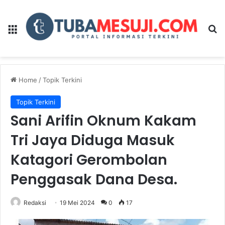
Menu
Se
Home
/
Topik Terkini
Topik Terkini
Sani Arifin Oknum Kakam
Tri Jaya Diduga Masuk
Katagori Gerombolan
Penggasak Dana Desa.
Redaksi
19 Mei 2024
0
17