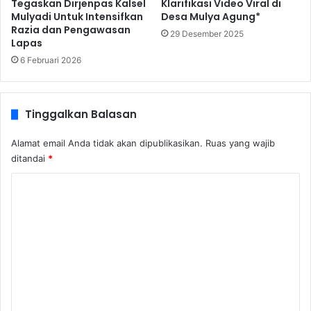
Tegaskan Dirjenpas Kalsel
Klarifikasi Video Viral di
Mulyadi Untuk Intensifkan
Desa Mulya Agung*
Razia dan Pengawasan
29 Desember 2025
Lapas
6 Februari 2026
Tinggalkan Balasan
Alamat email Anda tidak akan dipublikasikan.
Ruas yang wajib
ditandai
*
K
o
m
e
n
t
a