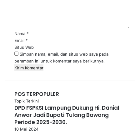
n
t
a
r
*
Nama
*
Email
*
Situs Web
Simpan nama, email, dan situs web saya pada
peramban ini untuk komentar saya berikutnya.
POS TERPOPULER
Topik Terkini
DPD FSPKSI Lampung Dukung Hi. Danial
Anwar Jadi Bupati Tulang Bawang
Periode 2025-2030.
10 Mei 2024