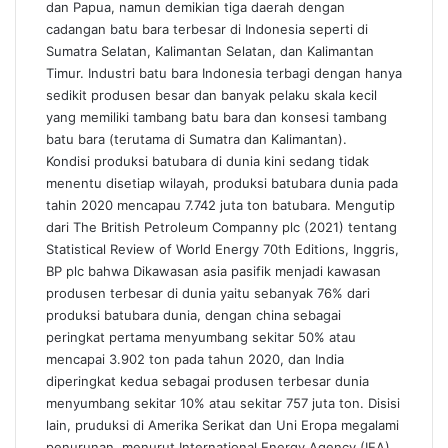
dan Papua, namun demikian tiga daerah dengan
cadangan batu bara terbesar di Indonesia seperti di
Sumatra Selatan, Kalimantan Selatan, dan Kalimantan
Timur. Industri batu bara Indonesia terbagi dengan hanya
sedikit produsen besar dan banyak pelaku skala kecil
yang memiliki tambang batu bara dan konsesi tambang
batu bara (terutama di Sumatra dan Kalimantan).
Kondisi produksi batubara di dunia kini sedang tidak
menentu disetiap wilayah, produksi batubara dunia pada
tahin 2020 mencapau 7.742 juta ton batubara. Mengutip
dari The British Petroleum Companny plc (2021) tentang
Statistical Review of World Energy 70th Editions, Inggris,
BP plc bahwa Dikawasan asia pasifik menjadi kawasan
produsen terbesar di dunia yaitu sebanyak 76% dari
produksi batubara dunia, dengan china sebagai
peringkat pertama menyumbang sekitar 50% atau
mencapai 3.902 ton pada tahun 2020, dan India
diperingkat kedua sebagai produsen terbesar dunia
menyumbang sekitar 10% atau sekitar 757 juta ton. Disisi
lain, pruduksi di Amerika Serikat dan Uni Eropa megalami
penurunan, menurut International Energy Agency (IEA),