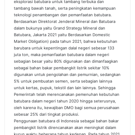
eksplorasi batubara untuk tambang terbuka dan
tambang bawah tanah, serta peningkatan kemampuan
teknologi penambangan dan pemanfaatan batubara.
Berdasarkan Direktorat Jenderal Mineral dan Batubara
dalam bukunya yaitu Grand Strategy Mineral dan
Batubara, Jakarta 2021 yaitu Berdasarkan Domestic
Market Obligation) pada tahun 2021, bahwa kebutuhan
barubara untuk kepentingan dalal negeri sebesar 133
juta ton, maka pemanfaatan batubara dalam negeri
sebagian besar yaitu 80% digunakan dan dimanfaagkan
sebagai bahan bakar pembangkit listrik sekitar 10%
digunakan untuk pengolahan dan pemurnian, sedangkan
5% untuk pembuatan semen, serta sebagian lainnya
untuk kertas, pupuk, tekstil dan lain lainnya. Sehingga
Pemerintah telah merencanakan pemenuhan kebutuhan
batubara dalam negeri tahun 2020 hingga seterusnya,
oleh karena itu, kewajiban DMO bagi semua perusahaan
sebesar 25% dari tingkat produksi.
Penggunaan batubara di Indonesia sebagai bahan bakar
pembangkit listrik direncanakan akan meningkat dalam
kurun waktu beberapa tahun kedepan. Pada tahun 2021,