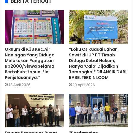
BERITA TERKAIT
Oknum di K3S Kec.Air
*Loku Cs Kuasai Lahan
Naningan Yang Diduga
Sawit di IUP PT Timah
Melakukan Punggutan
Diduga Kebal Hukum,
Rp2000/Siswa Selama
Hanya ‘Calo’ Dijadikan
Bertahun-tahun. *Ini
Tersangka!* DILANSIR DARI
Penjelasannya.*
BABELTERKINI.COM
18 April 2026
10 April 2026
Dewan Pengawas Pusat
*Perdamaian