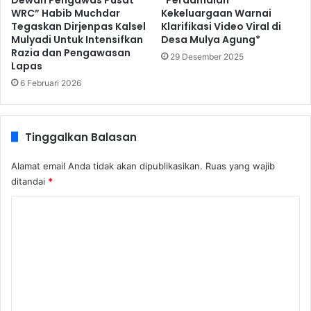
WRC” Habib Muchdar
Kekeluargaan Warnai
Tegaskan Dirjenpas Kalsel
Klarifikasi Video Viral di
Mulyadi Untuk Intensifkan
Desa Mulya Agung*
Razia dan Pengawasan
29 Desember 2025
Lapas
6 Februari 2026
Tinggalkan Balasan
Alamat email Anda tidak akan dipublikasikan.
Ruas yang wajib
ditandai
*
K
o
m
e
n
t