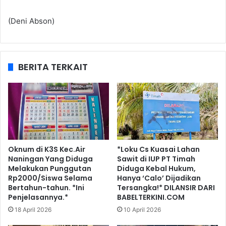
(Deni Abson)
BERITA TERKAIT
Oknum di K3S Kec.Air
*Loku Cs Kuasai Lahan
Naningan Yang Diduga
Sawit di IUP PT Timah
Melakukan Punggutan
Diduga Kebal Hukum,
Rp2000/Siswa Selama
Hanya ‘Calo’ Dijadikan
Bertahun-tahun. *Ini
Tersangka!* DILANSIR DARI
Penjelasannya.*
BABELTERKINI.COM
18 April 2026
10 April 2026