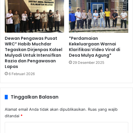
Dewan Pengawas Pusat
*Perdamaian
WRC” Habib Muchdar
Kekeluargaan Warnai
Tegaskan Dirjenpas Kalsel
Klarifikasi Video Viral di
Mulyadi Untuk Intensifkan
Desa Mulya Agung*
Razia dan Pengawasan
29 Desember 2025
Lapas
6 Februari 2026
Tinggalkan Balasan
Alamat email Anda tidak akan dipublikasikan.
Ruas yang wajib
ditandai
*
K