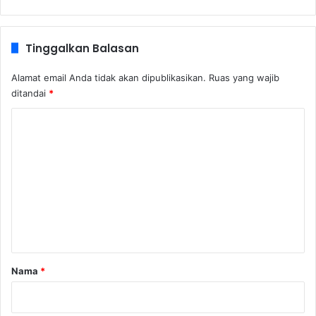
Tinggalkan Balasan
Alamat email Anda tidak akan dipublikasikan.
Ruas yang wajib
ditandai
*
K
o
m
e
n
t
a
r
Nama
*
*