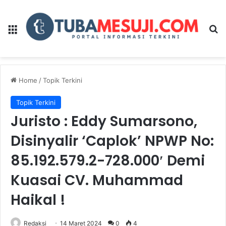
Menu
Se
Home
/
Topik Terkini
Topik Terkini
Juristo : Eddy Sumarsono,
Disinyalir ‘Caplok’ NPWP No:
85.192.579.2-728.000′ Demi
Kuasai CV. Muhammad
Haikal !
Redaksi
14 Maret 2024
0
4