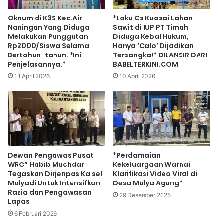
Oknum di K3S Kec.Air
*Loku Cs Kuasai Lahan
Naningan Yang Diduga
Sawit di IUP PT Timah
Melakukan Punggutan
Diduga Kebal Hukum,
Rp2000/Siswa Selama
Hanya ‘Calo’ Dijadikan
Bertahun-tahun. *Ini
Tersangka!* DILANSIR DARI
Penjelasannya.*
BABELTERKINI.COM
18 April 2026
10 April 2026
Dewan Pengawas Pusat
*Perdamaian
WRC” Habib Muchdar
Kekeluargaan Warnai
Tegaskan Dirjenpas Kalsel
Klarifikasi Video Viral di
Mulyadi Untuk Intensifkan
Desa Mulya Agung*
Razia dan Pengawasan
29 Desember 2025
Lapas
6 Februari 2026