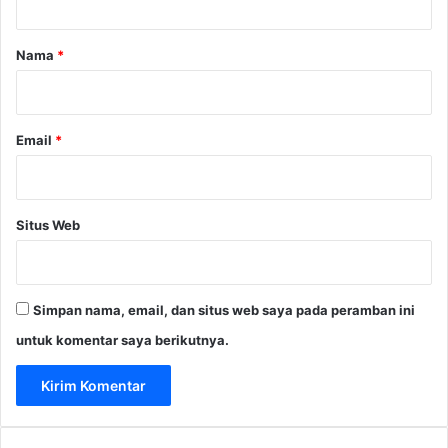
a
r
Nama
*
*
Email
*
Situs Web
Simpan nama, email, dan situs web saya pada peramban ini
untuk komentar saya berikutnya.