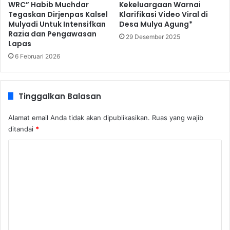
WRC” Habib Muchdar
Kekeluargaan Warnai
Tegaskan Dirjenpas Kalsel
Klarifikasi Video Viral di
Mulyadi Untuk Intensifkan
Desa Mulya Agung*
Razia dan Pengawasan
29 Desember 2025
Lapas
6 Februari 2026
Tinggalkan Balasan
Alamat email Anda tidak akan dipublikasikan.
Ruas yang wajib
ditandai
*
K
o
m
e
n
t