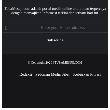
TubaMesuji.com adalah portal media online akurat dan terpercaya
dengan menyajikan informasi terkini dan terbaru hari ini.
Enter
your
Email
address
© Copyright 2026 |
TUBAMESUJI.COM
Redaksi
Pedoman Media Siber
Kebijakan Privasi
Facebook
X
YouTube
Instagram