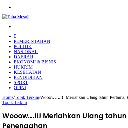
Menu
Search
for
HOME
PEMERINTAHAN
POLITIK
NASIONAL
DAERAH
EKONOMI & BISNIS
HUKRIM
KESEHATAN
PENDIDIKAN
SPORT
OPINI
Home
/
Topik Terkini
/
Wooow….!!! Meriahkan Ulang tahun Pertama, 
Topik Terkini
Wooow….!!! Meriahkan Ulang tahu
Penengahan