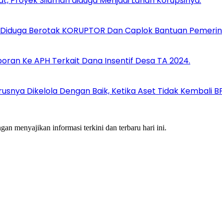
at, Proyek Siluman diduga Menjadi Lahan Korupsinya.
Diduga Berotak KORUPTOR Dan Caplok Bantuan Pemerin
ran Ke APH Terkait Dana Insentif Desa TA 2024.
rusnya Dikelola Dengan Baik, Ketika Aset Tidak Kembali 
an menyajikan informasi terkini dan terbaru hari ini.