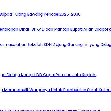
 Bupati Tulang Bawang Periode 2025-2030.
Perjalanan Dinas, BPKAD dan Mantan Bupati Akan Dilapork
ermasalahan Sekolah SDN 2 Ujung Gunung Ilir. yang Didu
Tiga Diduga Korupsi DD Capai Ratusan Juta Rupiah.
g Mempersulit Warganya Untuk Pembuatan Surat Keteran