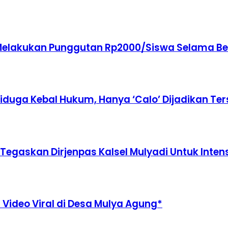
Melakukan Punggutan Rp2000/Siswa Selama Ber
Diduga Kebal Hukum, Hanya ‘Calo’ Dijadikan Te
gaskan Dirjenpas Kalsel Mulyadi Untuk Inten
Video Viral di Desa Mulya Agung*