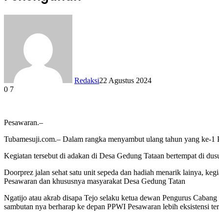
Redaksi
22 Agustus 2024
0
7
Facebook
X
LinkedIn
WhatsApp
Telegram
Pesawaran.–
Tubamesuji.com.– Dalam rangka menyambut ulang tahun yang ke-1 
Kegiatan tersebut di adakan di Desa Gedung Tataan bertempat di d
Doorprez jalan sehat satu unit sepeda dan hadiah menarik lainya, 
Pesawaran dan khususnya masyarakat Desa Gedung Tatan
Ngatijo atau akrab disapa Tejo selaku ketua dewan Pengurus Caban
sambutan nya berharap ke depan PPWI Pesawaran lebih eksistensi t