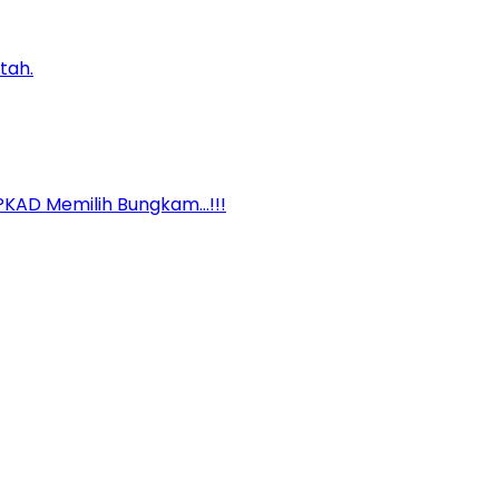
tah.
BPKAD Memilih Bungkam…!!!