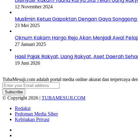
Disinyalir Kakam Yudha Karya Jitu Telan Uang Raky
12 November 2024
Muslimin Ketua Gapoktan Dengan Gaya Songgong 
23 Mei 2025
Oknum Kakam Hargo Rejo Akan Menjadi Awal Pelapo
27 Januari 2025
Hasil Pajak Rakyat, Uang Rakyat, Aset Daerah Seha
19 Juni 2026
TubaMesuji.com adalah portal media online akurat dan terpercaya deng
Enter
your
Email
© Copyright 2026 |
TUBAMESUJI.COM
address
Redaksi
Pedoman Media Siber
Kebijakan Privasi
Facebook
X