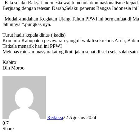
“Kita selaku Rakyat Indonesia wajib menularkan nasionalisme kepad
Berjuang dengan tetesan Darah,Selaku penerus Bangsa Indonesia ini 
“Mudah-mudahan Kegiatan Ulang Tahun PPWI ini bermanfaat di Masya
tahunnya “.pungkas nya.
Turut hadir kepala dinas ( kadis)
Kominfo Kabupaten pesawaran yang di wakili sekretaris Afria, Babi
Tatkala menarik hari ini PPWI
Melepas ratusan masyarakat yg ikuti jalan sehat di sela sela salah sa
Kabiro
Din Moroo
Redaksi
22 Agustus 2024
0
7
Facebook
X
LinkedIn
WhatsApp
Telegram
Share
Facebook
X
LinkedIn
WhatsApp
Telegram
Share
Print