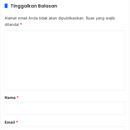
Tinggalkan Balasan
Alamat email Anda tidak akan dipublikasikan.
Ruas yang wajib
ditandai
*
K
o
m
e
n
t
a
r
Nama
*
*
Email
*