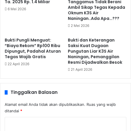
Ta. 2025 Rp. 1.4 Miliar
Tanggamus Tidak Berani
Ambil Sikap Tegas Kepada
6 Mei 2026
Oknum K3S Air
Naningan..Ada Apa…???
2 Mei 2026
Bukti Pungli Menguat:
Bukti dan Keterangan
“Biaya Rekom” Rp100 Ribu
Saksi Kuat Dugaan
Dipungut, Padahal Aturan
Pungutan Liar K3S Air
Tegas Wajib Gratis
Naningan, Pemanggilan
Resmi Dijadwalkan Besok
22 April 2026
21 April 2026
Tinggalkan Balasan
Alamat email Anda tidak akan dipublikasikan.
Ruas yang wajib
ditandai
*
K
o