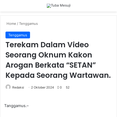
Menu
Se
Home
/
Tenggamus
Tenggamus
Terekam Dalam Video
Seorang Oknum Kakon
Arogan Berkata “SETAN”
Kepada Seorang Wartawan.
Redaksi
2 Oktober 2024
0
52
Tanggamus.–