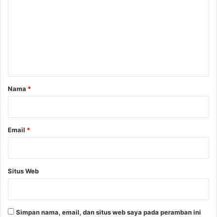
m
e
n
t
a
r
Nama
*
*
Email
*
Situs Web
Simpan nama, email, dan situs web saya pada peramban ini