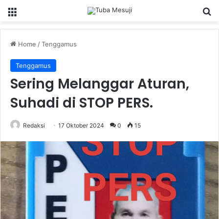
Menu
Se
Home
/
Tenggamus
Tenggamus
Sering Melanggar Aturan,
Suhadi di STOP PERS.
Redaksi
17 Oktober 2024
0
15