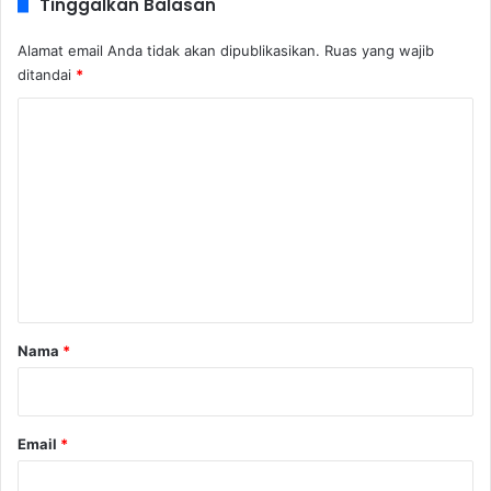
Tinggalkan Balasan
Alamat email Anda tidak akan dipublikasikan.
Ruas yang wajib
ditandai
*
K
o
m
e
n
t
a
r
Nama
*
*
Email
*