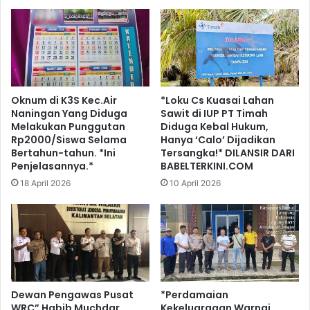
Oknum di K3S Kec.Air
*Loku Cs Kuasai Lahan
Naningan Yang Diduga
Sawit di IUP PT Timah
Melakukan Punggutan
Diduga Kebal Hukum,
Rp2000/Siswa Selama
Hanya ‘Calo’ Dijadikan
Bertahun-tahun. *Ini
Tersangka!* DILANSIR DARI
Penjelasannya.*
BABELTERKINI.COM
18 April 2026
10 April 2026
Dewan Pengawas Pusat
*Perdamaian
WRC” Habib Muchdar
Kekeluargaan Warnai