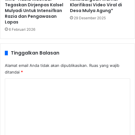
Tegaskan Dirjenpas Kalsel
Klarifikasi Video Viral di
Mulyadi Untuk Intensifkan
Desa Mulya Agung*
Razia dan Pengawasan
29 Desember 2025
Lapas
6 Februari 2026
Tinggalkan Balasan
Alamat email Anda tidak akan dipublikasikan.
Ruas yang wajib
ditandai
*
K
o
m
e
n
t