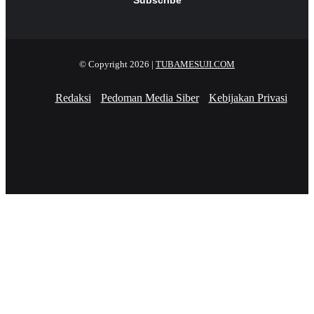
© Copyright 2026 |
TUBAMESUJI.COM
Redaksi
Pedoman Media Siber
Kebijakan Privasi
Facebook
X
YouTube
Instagram
Facebook
X
WhatsApp
Telegram
Viber