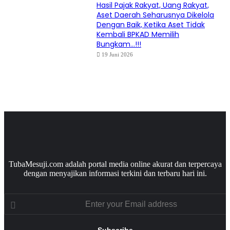
Hasil Pajak Rakyat, Uang Rakyat,
Aset Daerah Seharusnya Dikelola
Dengan Baik, Ketika Aset Tidak
Kembali BPKAD Memilih
Bungkam…!!!
19 Juni 2026
TubaMesuji.com adalah portal media online akurat dan terpercaya
dengan menyajikan informasi terkini dan terbaru hari ini.
Enter
your
Email
address