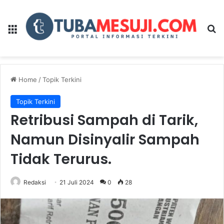
Menu
Se
Home
/
Topik Terkini
Topik Terkini
Retribusi Sampah di Tarik,
Namun Disinyalir Sampah
Tidak Terurus.
Redaksi
21 Juli 2024
0
28