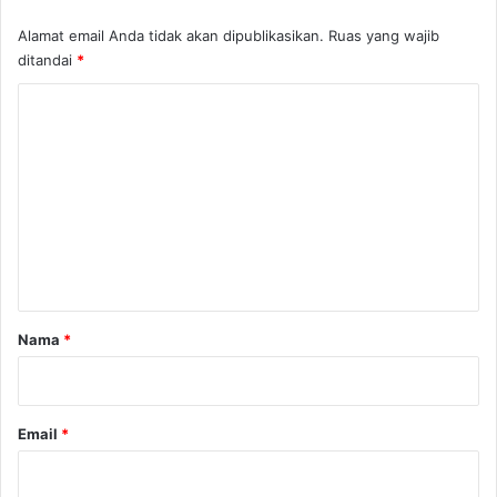
Alamat email Anda tidak akan dipublikasikan.
Ruas yang wajib
ditandai
*
K
o
m
e
n
t
a
r
Nama
*
*
Email
*