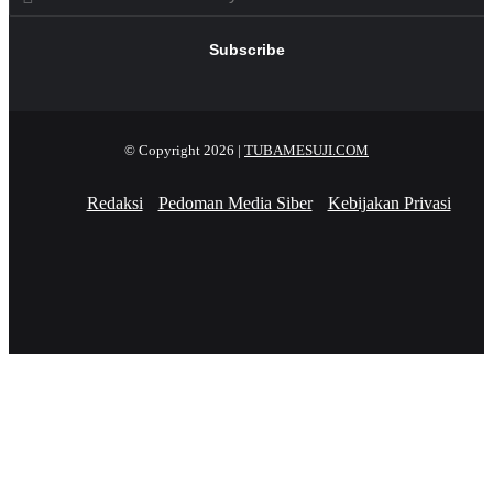
Email
address
© Copyright 2026 |
TUBAMESUJI.COM
Redaksi
Pedoman Media Siber
Kebijakan Privasi
Facebook
X
YouTube
Instagram
Facebook
X
WhatsApp
Telegram
Viber