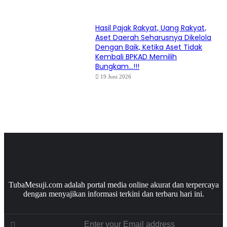
Hasil Pajak Rakyat, Uang Rakyat,
Aset Daerah Seharusnya Dikelola
Dengan Baik, Ketika Aset Tidak
Kembali BPKAD Memilih
Bungkam…!!!
19 Juni 2026
TubaMesuji.com adalah portal media online akurat dan terpercaya
dengan menyajikan informasi terkini dan terbaru hari ini.
Enter
your