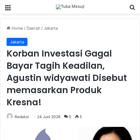
Menu
Se
Home
/
Daerah
/
Jakarta
Jakarta
Korban Investasi Gagal
Bayar Tagih Keadilan,
Agustin widyawati Disebut
memasarkan Produk
Kresna!
Redaksi
24 Juni 2026
0
5