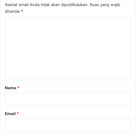
Alamat email Anda tidak akan dipublikasikan.
Ruas yang wajib
ditandai
*
K
o
m
e
n
t
a
r
Nama
*
*
Email
*