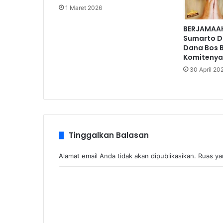
1 Maret 2026
BERJAMAAH
Sumarto D
Dana Bos 
Komitenya
30 April 20
Tinggalkan Balasan
Alamat email Anda tidak akan dipublikasikan.
Ruas ya
K
o
m
e