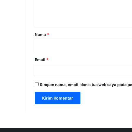
n
t
a
r
Nama
*
*
Email
*
Simpan nama, email, dan situs web saya pada pe