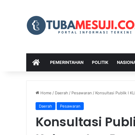
HOME
PEMERINTAHAN
POLITIK
NASION
Home
/
Daerah
/
Pesawaran
/
Konsultasi Publik I
Daerah
Pesawaran
Konsultasi Publ