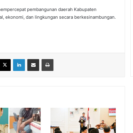
t mempercepat pembangunan daerah Kabupaten
l, ekonomi, dan lingkungan secara berkesinambungan.
acebook
X
LinkedIn
Share via Email
Print