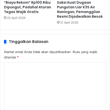
“Biaya Rekom” Rp100 Ribu
Saksi Kuat Dugaan
Dipungut, Padahal Aturan
Pungutan Liar K3S Air
Tegas Wajib Gratis
Naningan, Pemanggilan
Resmi Dijadwalkan Besok
22 April 2026
21 April 2026
Tinggalkan Balasan
Alamat email Anda tidak akan dipublikasikan.
Ruas yang wajib
ditandai
*
K
o
m
e
n
t