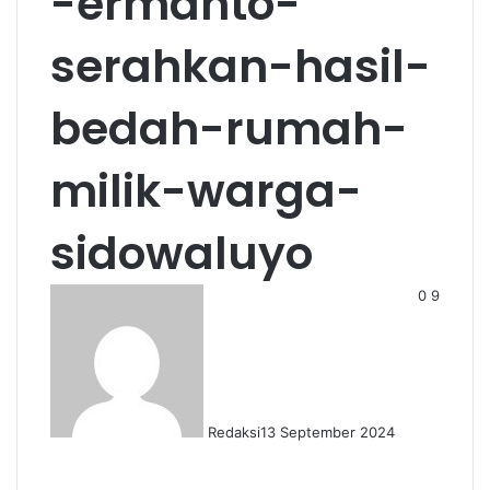
-ermanto-
serahkan-hasil-
bedah-rumah-
milik-warga-
sidowaluyo
0
9
Redaksi
13 September 2024