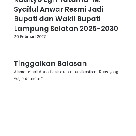
Syaiful Anwar Resmi Jadi
Bupati dan Wakil Bupati
Lampung Selatan 2025-2030
20 Februari 2025
Tinggalkan Balasan
Alamat email Anda tidak akan dipublikasikan.
Ruas yang
wajib ditandai
*
K
o
m
e
n
t
a
r