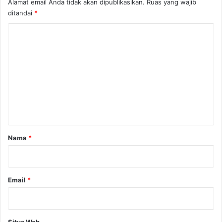
Alamat email Anda tidak akan dipublikasikan.
Ruas yang wajib
ditandai
*
K
o
m
e
n
t
a
r
Nama
*
*
Email
*