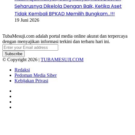
Seharusnya Dikelola Dengan Baik, Ketika Aset
Tidak Kembali BPKAD Memilih Bungkam…!!!
19 Juni 2026
TubaMesuji.com adalah portal media online akurat dan terpercaya
dengan menyajikan informasi terkini dan terbaru hari ini.
Enter
your
Email
© Copyright 2026 |
TUBAMESUJI.COM
address
Redaksi
Pedoman Media Siber
Kebijakan Privasi
Facebook
X
YouTube
Instagram
Facebook
X
WhatsApp
Telegram
Viber
Back
to
top
button