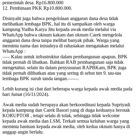
pemerintah desa. Rp16.800.000
12. Pembinaan PKK Rp10.800.000.
Disinyalir juga bahwa pengelolaan anggaran dana desa tidak
melibatkan lembaga BPK, hal itu di sampaikan oleh warga
kampung Yudha Karya Jitu kepada awak media melalui via
WhatsApp bahwa oknum kakam dan oknum Carek mengelola
anggaran dana desa tanpa melibat banyak pihak. Warga yang
meminta nama dan inisialnya di rahasiakan mengatakan melalui
WhatsApp :
—– Kalau untuk infrastruktur dalam pembangunan apapun, BPK
tidak pernah di libatkan. Bahkan RAB pembangunan saja tidak
mengetahui. selain itu dalam penyusunan RAPBKam, BPK juga
tidak pernah dilibatkan atau yang sering di sebut tim 9. tau-tau
lembaga BPK suruh tanda tangan.——.
Lebih kurang isi chat dari beberapa warga kepada awak media pada
hari Jumat (16/11/2024).
Awak media sudah berupaya akan berkoordinasi kepada Supriyadi
kepala kampung dan Carek Basori yang di duga keduanya berotak
KORUPTOR , tetapi selalu di tolak, sehingga tidak welcome
kepada awak media dan LSM, Terkait semua keluhan warga yang
meminta bantuan kepada awak media, oleh kedua oknum hanya di
anggap angin berlalu.