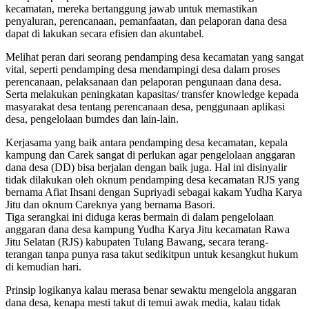
kecamatan, mereka bertanggung jawab untuk memastikan
penyaluran, perencanaan, pemanfaatan, dan pelaporan dana desa
dapat di lakukan secara efisien dan akuntabel.
Melihat peran dari seorang pendamping desa kecamatan yang sangat
vital, seperti pendamping desa mendampingi desa dalam proses
perencanaan, pelaksanaan dan pelaporan pengunaan dana desa.
Serta melakukan peningkatan kapasitas/ transfer knowledge kepada
masyarakat desa tentang perencanaan desa, penggunaan aplikasi
desa, pengelolaan bumdes dan lain-lain.
Kerjasama yang baik antara pendamping desa kecamatan, kepala
kampung dan Carek sangat di perlukan agar pengelolaan anggaran
dana desa (DD) bisa berjalan dengan baik juga. Hal ini disinyalir
tidak dilakukan oleh oknum pendamping desa kecamatan RJS yang
bernama Afiat Ihsani dengan Supriyadi sebagai kakam Yudha Karya
Jitu dan oknum Careknya yang bernama Basori.
Tiga serangkai ini diduga keras bermain di dalam pengelolaan
anggaran dana desa kampung Yudha Karya Jitu kecamatan Rawa
Jitu Selatan (RJS) kabupaten Tulang Bawang, secara terang-
terangan tanpa punya rasa takut sedikitpun untuk kesangkut hukum
di kemudian hari.
Prinsip logikanya kalau merasa benar sewaktu mengelola anggaran
dana desa, kenapa mesti takut di temui awak media, kalau tidak