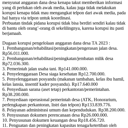
menyunat anggaran dana desa kenapa takut memberikan informasi
yang di perlukan oleh awak media, kalau juga tidak melakukan
korupsi kenapa tidak mau mengangkat telpon dari awak media, pada
hal hanya via telpon untuk koordinasi.
Perbuatan tindak pidana korupsi tidak bisa berdiri sendiri kalau tidak
di bantu oleh orang’-orang di sekelilingnya, karena korupsi itu pasti
berjamaah.
Dugaan korupsi pengelolaan anggaran dana desa TA 2023 :
1. Pembangunan/rehabilitasi/peningkatan/pengerasan jalan desa.
Rp56.011.000.
2. Pembangunan/rehabilitasi/peningkatan/jembatan milik desa
Rp72.036.300.
3. Pemerintah jalan usaha tani. Rp141.000.000.
4. Penyelenggaraan Desa siaga kesehatan Rp12.700.000.
5. Penyelenggaraan posyandu (makanan tambahan, kelas ibu hamil,
kelas lansia, insentif kader posyandu). Rp17.640.000
6. Penyediaan sarana (aset tetap) perkantoran/pemerintahan.
Rp38.200.000.
7. Penyediaan operasional pemerintah desa (ATK, Honorarium,
perlengkapan perkantoran, listri dan telpon) Rp133.839.776.
8. Pelayanan administrasi umum dan kependudukan. Rp38.200.000.
9. Penyusunan dokumen perencanaan desa Rp26.000.000.
10. Penyusunan dokumen keuangan desa Rp18.456.720.
11. Penguatan dan peningkatan kapasitas tenaga/ketertiban oleh