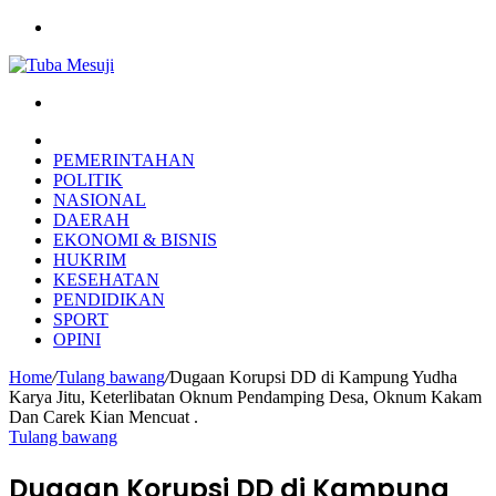
Menu
Search
for
HOME
PEMERINTAHAN
POLITIK
NASIONAL
DAERAH
EKONOMI & BISNIS
HUKRIM
KESEHATAN
PENDIDIKAN
SPORT
OPINI
Home
/
Tulang bawang
/
Dugaan Korupsi DD di Kampung Yudha
Karya Jitu, Keterlibatan Oknum Pendamping Desa, Oknum Kakam
Dan Carek Kian Mencuat .
Tulang bawang
Dugaan Korupsi DD di Kampung