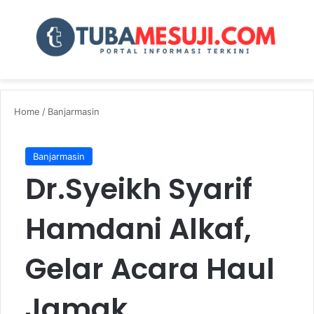
Menu
Se
Home
/
Banjarmasin
Banjarmasin
Dr.Syeikh Syarif
Hamdani Alkaf,
Gelar Acara Haul
Jamak