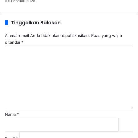
9 Februari 2026
Tinggalkan Balasan
Alamat email Anda tidak akan dipublikasikan.
Ruas yang wajib
ditandai
*
K
o
m
e
n
t
a
r
*
Nama
*