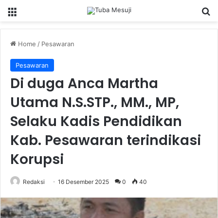
Menu
Se
Home
/
Pesawaran
Pesawaran
Di duga Anca Martha
Utama N.S.STP., MM., MP,
Selaku Kadis Pendidikan
Kab. Pesawaran terindikasi
Korupsi
Redaksi
16 Desember 2025
0
40