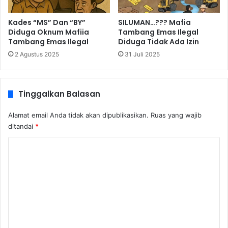
Kades “MS” Dan “BY”
SILUMAN…??? Mafia
Diduga Oknum Mafiia
Tambang Emas Ilegal
Tambang Emas Ilegal
Diduga Tidak Ada Izin
2 Agustus 2025
31 Juli 2025
Tinggalkan Balasan
Alamat email Anda tidak akan dipublikasikan.
Ruas yang wajib
ditandai
*
K
o
m
e
n
t