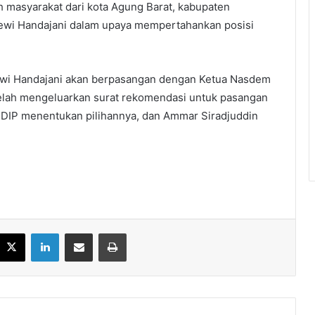
h masyarakat dari kota Agung Barat, kabupaten
ewi Handajani dalam upaya mempertahankan posisi
wi Handajani akan berpasangan dengan Ketua Nasdem
elah mengeluarkan surat rekomendasi untuk pasangan
 PDIP menentukan pilihannya, dan Ammar Siradjuddin
acebook
X
LinkedIn
Share via Email
Print