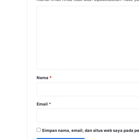
K
o
m
e
n
t
a
r
Nama
*
*
Email
*
Simpan nama, email, dan situs web saya pada pe