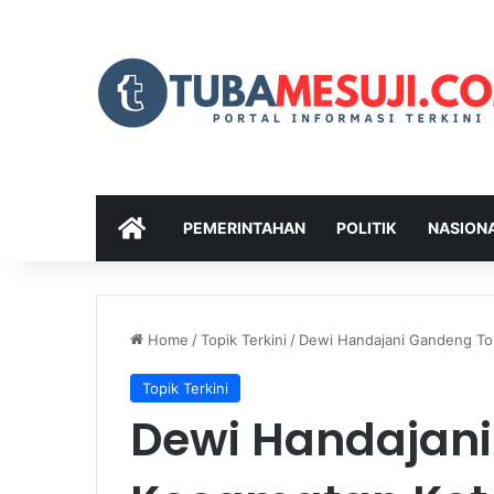
HOME
PEMERINTAHAN
POLITIK
NASION
Home
/
Topik Terkini
/
Dewi Handajani Gandeng To
Topik Terkini
Dewi Handajan