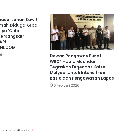
uasai Lahan Sawit
Timah Diduga Kebal
ya ‘Calo’
Tersangka!*
ARI
INI.COM
26
Dewan Pengawas Pusat
WRC” Habib Muchdar
Tegaskan Dirjenpas Kalsel
Mulyadi Untuk Intensifkan
Razia dan Pengawasan Lapas
6 Februari 2026
ng wajib ditandai
*