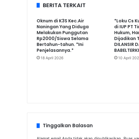
BERITA TERKAIT
Oknum di K3S Kec.Air
*Loku Cs K
Naningan Yang Diduga
di IUP PT 
Melakukan Punggutan
Hukum, Han
Rp2000/Siswa Selama
Dijadikan 
Bertahun-tahun. *Ini
DILANSIR D
Penjelasannya.*
BABELTERK
18 April 2026
10 April 20
Tinggalkan Balasan
Alamat email Anda tidak akan dipublikasikan.
Ruas ya