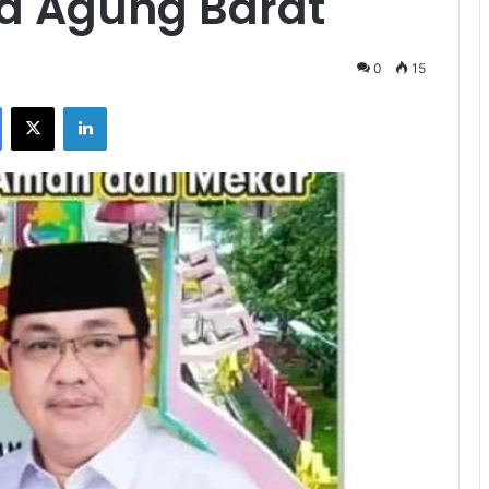
a Agung Barat
0
15
Facebook
X
LinkedIn