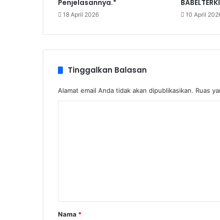
Penjelasannya.*
BABELTERK
18 April 2026
10 April 202
Tinggalkan Balasan
Alamat email Anda tidak akan dipublikasikan.
Ruas ya
K
o
m
e
n
t
a
r
Nama
*