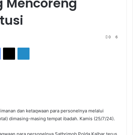
g Mencoreng
tusi
0
6
Facebook
X
LinkedIn
eimanan dan ketaqwaan para personelnya melalui
tal) dimasing-masing tempat ibadah. Kamis (25/7/24).
qwaan para personelnya Satbrimob Polda Kalbar terus