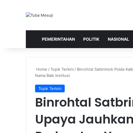
HOME
PEMERINTAHAN
POLITIK
NASIONAL
Home
/
Topik Terkini
/
Binrohtal Satbrimob Polda Ka
Nama Baik Institusi
Topik Terkini
Binrohtal Satbr
Upaya Jauhkan 