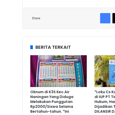
Fa
Share
BERITA TERKAIT
Oknum di K3S Kec.Air
*Loku Cs K
Naningan Yang Diduga
di IUP PT 
Melakukan Punggutan
Hukum, Han
Rp2000/Siswa Selama
Dijadikan 
Bertahun-tahun. *Ini
DILANSIR D