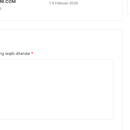
INI.COM
6 Februari 2026
6
ng wajib ditandai
*