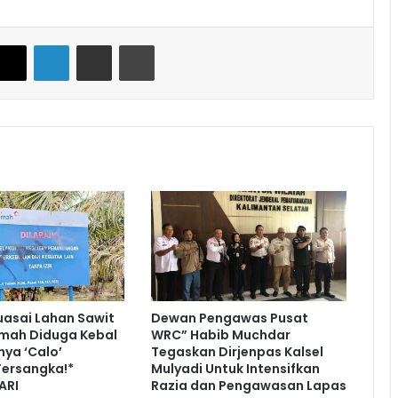
cebook
X
LinkedIn
Share via Email
Print
uasai Lahan Sawit
Dewan Pengawas Pusat
Timah Diduga Kebal
WRC” Habib Muchdar
ya ‘Calo’
Tegaskan Dirjenpas Kalsel
Tersangka!*
Mulyadi Untuk Intensifkan
ARI
Razia dan Pengawasan Lapas