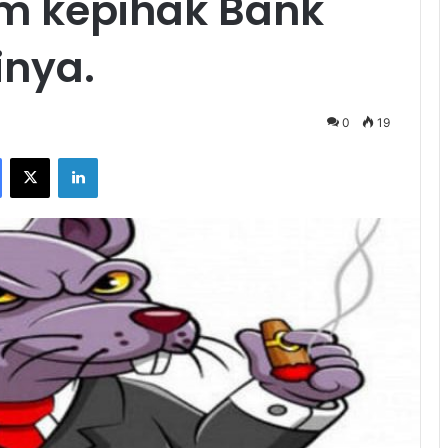
m kepihak Bank
inya.
0
19
Facebook
X
LinkedIn