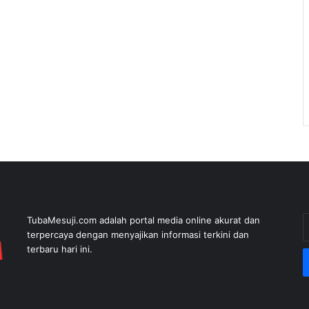
E
TubaMesuji.com adalah portal media online akurat dan
y
terpercaya dengan menyajikan informasi terkini dan
E
terbaru hari ini.
a