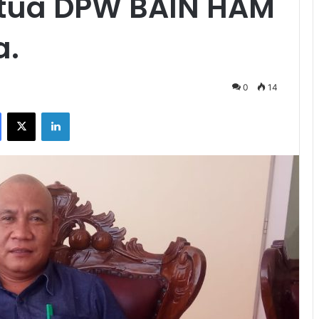
etua DPW BAIN HAM
a.
0
14
Facebook
X
LinkedIn