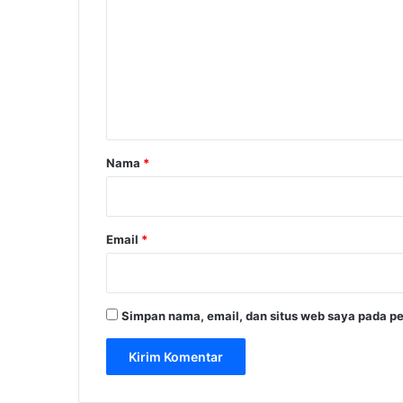
m
e
n
t
a
r
Nama
*
*
Email
*
Simpan nama, email, dan situs web saya pada pe