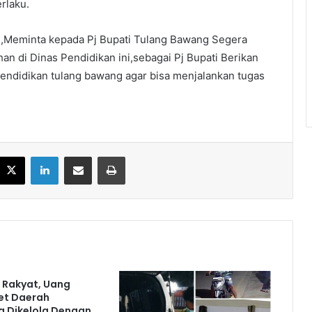
rlaku.
,Meminta kepada Pj Bupati Tulang Bawang Segera
n di Dinas Pendidikan ini,sebagai Pj Bupati Berikan
endidikan tulang bawang agar bisa menjalankan tugas
acebook
X
LinkedIn
Share via Email
Print
k Rakyat, Uang
et Daerah
a Dikelola Dengan