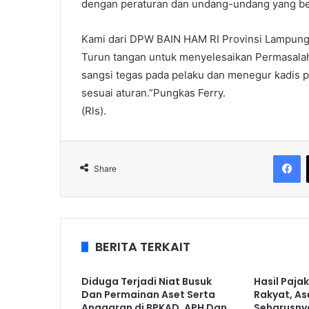
dengan peraturan dan undang-undang yang be
Kami dari DPW BAIN HAM RI Provinsi Lampung
Turun tangan untuk menyelesaikan Permasalaha
sangsi tegas pada pelaku dan menegur kadis p
sesuai aturan.”Pungkas Ferry.
(Rls).
F
Share
BERITA TERKAIT
Diduga Terjadi Niat Busuk
Hasil Paja
Dan Permainan Aset Serta
Rakyat, As
Anggaran di BPKAD, APH Dan
Seharusny