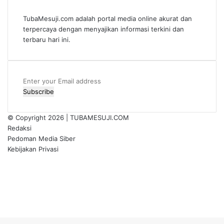
TubaMesuji.com adalah portal media online akurat dan
terpercaya dengan menyajikan informasi terkini dan
terbaru hari ini.
Enter
your
Email
address
© Copyright 2026 |
TUBAMESUJI.COM
Redaksi
Pedoman Media Siber
Kebijakan Privasi
Facebook
X
YouTube
Instagram
Facebook
X
WhatsApp
Telegram
Viber
Back
to