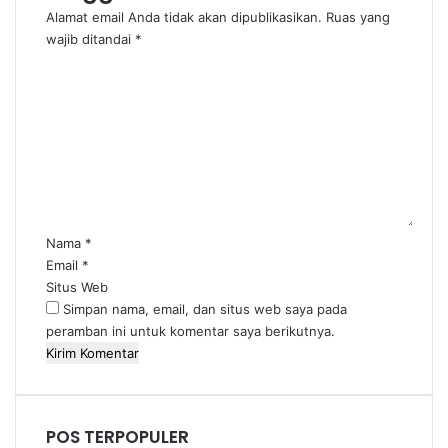
Alamat email Anda tidak akan dipublikasikan.
Ruas yang
wajib ditandai
*
K
o
m
e
n
t
a
r
*
Nama
*
Email
*
Situs Web
Simpan nama, email, dan situs web saya pada
peramban ini untuk komentar saya berikutnya.
POS TERPOPULER