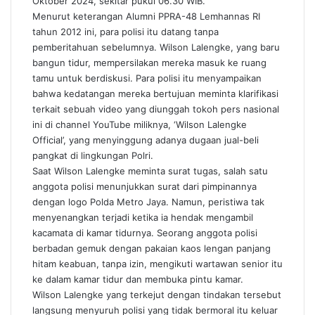
Oktober 2024, sekitar pukul 06.30 WIB.
Menurut keterangan Alumni PPRA-48 Lemhannas RI
tahun 2012 ini, para polisi itu datang tanpa
pemberitahuan sebelumnya. Wilson Lalengke, yang baru
bangun tidur, mempersilakan mereka masuk ke ruang
tamu untuk berdiskusi. Para polisi itu menyampaikan
bahwa kedatangan mereka bertujuan meminta klarifikasi
terkait sebuah video yang diunggah tokoh pers nasional
ini di channel YouTube miliknya, ‘Wilson Lalengke
Official’, yang menyinggung adanya dugaan jual-beli
pangkat di lingkungan Polri.
Saat Wilson Lalengke meminta surat tugas, salah satu
anggota polisi menunjukkan surat dari pimpinannya
dengan logo Polda Metro Jaya. Namun, peristiwa tak
menyenangkan terjadi ketika ia hendak mengambil
kacamata di kamar tidurnya. Seorang anggota polisi
berbadan gemuk dengan pakaian kaos lengan panjang
hitam keabuan, tanpa izin, mengikuti wartawan senior itu
ke dalam kamar tidur dan membuka pintu kamar.
Wilson Lalengke yang terkejut dengan tindakan tersebut
langsung menyuruh polisi yang tidak bermoral itu keluar