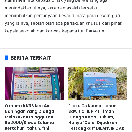
Kami meminta kepada pihak yang berwenang agar
menindaklanjutinya, karena masalah tersebut
menimbulkan pertanyaan besar dimata para dewan guru
yang lainya, seolah olah ada perlakuan khusus dari pihak
kepala sekolah dan korwas kepada ibu Paryatun.
BERITA TERKAIT
Oknum di K3S Kec.Air
*Loku Cs Kuasai Lahan
Naningan Yang Diduga
Sawit di IUP PT Timah
Melakukan Punggutan
Diduga Kebal Hukum,
Rp2000/Siswa Selama
Hanya ‘Calo’ Dijadikan
Bertahun-tahun. *Ini
Tersangka!* DILANSIR DARI