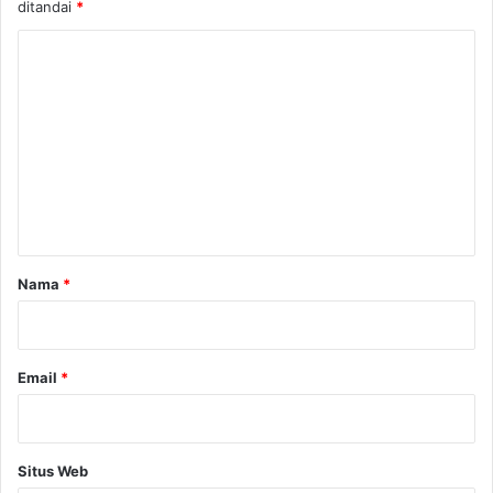
ditandai
*
K
o
m
e
n
t
a
r
Nama
*
*
Email
*
Situs Web