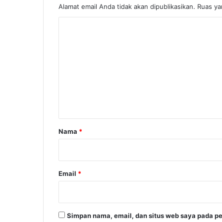
Alamat email Anda tidak akan dipublikasikan.
Ruas ya
K
o
m
e
n
t
a
r
Nama
*
*
Email
*
Simpan nama, email, dan situs web saya pada pe