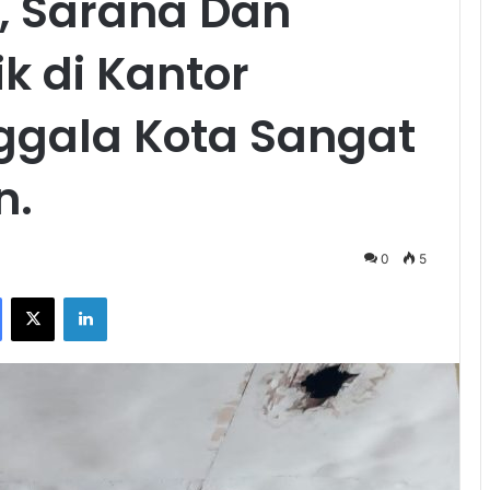
, Sarana Dan
k di Kantor
ggala Kota Sangat
n.
0
5
Facebook
X
LinkedIn