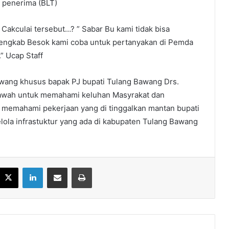
i penerima (BLT)
Cakculai tersebut…? ” Sabar Bu kami tidak bisa
k lengkab Besok kami coba untuk pertanyakan di Pemda
” Ucap Staff
awang khusus bapak PJ bupati Tulang Bawang Drs.
awah untuk memahami keluhan Masyrakat dan
 memahami pekerjaan yang di tinggalkan mantan bupati
lola infrastuktur yang ada di kabupaten Tulang Bawang
acebook
X
LinkedIn
Share via Email
Print