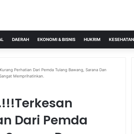
AL
DAERAH
EKONOMI & BISNIS
HUKRIM
KESEHATAN
Kurang Perhatian Dari Pemda Tulang Bawang, Sarana Dan
 Sangat Memprihatinkan.
!!!Terkesan
an Dari Pemda