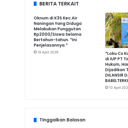
BERITA TERKAIT
Oknum di K3S Kec.Air
Naningan Yang Diduga
Melakukan Punggutan
Rp2000/Siswa Selama
Bertahun-tahun. *Ini
Penjelasannya.*
18 April 2026
*Loku Cs K
di IUP PT 
Hukum, Han
Dijadikan 
DILANSIR D
BABELTERK
10 April 20
Tinggalkan Balasan