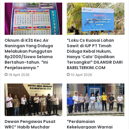
Oknum di K3S Kec.Air
*Loku Cs Kuasai Lahan
Naningan Yang Diduga
Sawit di IUP PT Timah
Melakukan Punggutan
Diduga Kebal Hukum,
Rp2000/Siswa Selama
Hanya ‘Calo’ Dijadikan
Bertahun-tahun. *Ini
Tersangka!* DILANSIR DARI
Penjelasannya.*
BABELTERKINI.COM
18 April 2026
10 April 2026
Dewan Pengawas Pusat
*Perdamaian
WRC” Habib Muchdar
Kekeluargaan Warnai