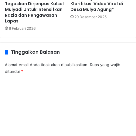
Tegaskan Dirjenpas Kalsel
Klarifikasi Video Viral di
Mulyadi Untuk Intensifkan
Desa Mulya Agung*
Razia dan Pengawasan
29 Desember 2025
Lapas
6 Februari 2026
Tinggalkan Balasan
Alamat email Anda tidak akan dipublikasikan.
Ruas yang wajib
ditandai
*
K
o
m
e
n
t