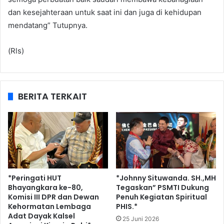
dan kesejahteraan untuk saat ini dan juga di kehidupan
mendatang” Tutupnya.
(Rls)
BERITA TERKAIT
*Peringati HUT
*Johnny Situwanda. SH.,MH
Bhayangkara ke-80,
Tegaskan” PSMTI Dukung
Komisi III DPR dan Dewan
Penuh Kegiatan Spiritual
Kehormatan Lembaga
PHIS.*
Adat Dayak Kalsel
25 Juni 2026