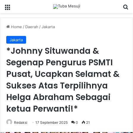
Menu
Se
Home
/
Daerah
/
Jakarta
Jakarta
*Johnny Situwanda &
Segenap Pengurus PSMTI
Pusat, Ucapkan Selamat &
Sukses Atas Terpilihnya
Helga Abraham Sebagai
ketua Perwanti!*
Redaksi
17 September 2025
0
21