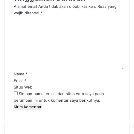
Alamat email Anda tidak akan dipublikasikan.
Ruas yang
wajib ditandai
*
K
o
m
e
n
t
a
r
*
Nama
*
Email
*
Situs Web
Simpan nama, email, dan situs web saya pada
peramban ini untuk komentar saya berikutnya.