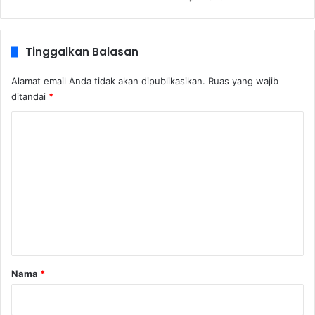
Tinggalkan Balasan
Alamat email Anda tidak akan dipublikasikan.
Ruas yang wajib
ditandai
*
K
o
m
e
n
t
a
r
Nama
*
*