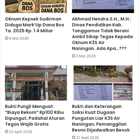
Oknum Kepsek Sudirman
Akhmad Hendra.S.H., M.H.:
Diduga Mark’Up Dana Bos
Dinas Pendidikan Kab.
Ta. 2025 Rp. 1.4 Miliar
Tanggamus Tidak Berani
Ambil Sikap Tegas Kepada
6 Mei 2026
Oknum K3S Air
Naningan..Ada Apa…???
2 Mei 2026
Bukti Pungli Menguat:
Bukti dan Keterangan
“Biaya Rekom” Rp100 Ribu
Saksi Kuat Dugaan
Dipungut, Padahal Aturan
Pungutan Liar K3S Air
Tegas Wajib Gratis
Naningan, Pemanggilan
Resmi Dijadwalkan Besok
22 April 2026
21 April 2026