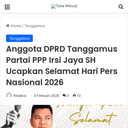
Menu
Se
Home
/
Tenggamus
Tenggamus
Anggota DPRD Tanggamus
Partai PPP Irsi Jaya SH
Ucapkan Selamat Hari Pers
Nasional 2026
Redaksi
9 Februari 2026
0
10