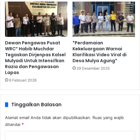
Dewan Pengawas Pusat
*Perdamaian
WRC” Habib Muchdar
Kekeluargaan Warnai
Tegaskan Dirjenpas Kalsel
Klarifikasi Video Viral di
Mulyadi Untuk Intensifkan
Desa Mulya Agung*
Razia dan Pengawasan
29 Desember 2025
Lapas
6 Februari 2026
Tinggalkan Balasan
Alamat email Anda tidak akan dipublikasikan.
Ruas yang wajib
ditandai
*
K