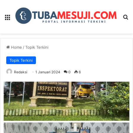
Menu
Se
Home
/
Topik Terkini
Topik Terkini
Redaksi
1 Januari 2024
0
6