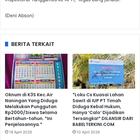
(Deni Abson)
BERITA TERKAIT
Oknum di K3S Kec.Air
*Loku Cs Kuasai Lahan
Naningan Yang Diduga
Sawit di IUP PT Timah
Melakukan Punggutan
Diduga Kebal Hukum,
Rp2000/Siswa Selama
Hanya ‘Calo’ Dijadikan
Bertahun-tahun. *Ini
Tersangka!* DILANSIR DARI
Penjelasannya.*
BABELTERKINI.COM
18 April 2026
10 April 2026